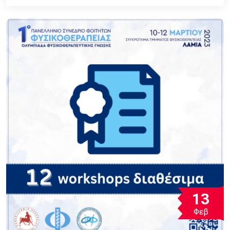
13
Φεβ