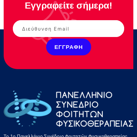
Εγγραφείτε σήμερα!
ΕΓΓΡΑΦΉ
Το 1ο Πανελλήνιο Συνέδριο Φοιτητών Φυσικοθεραπείας,